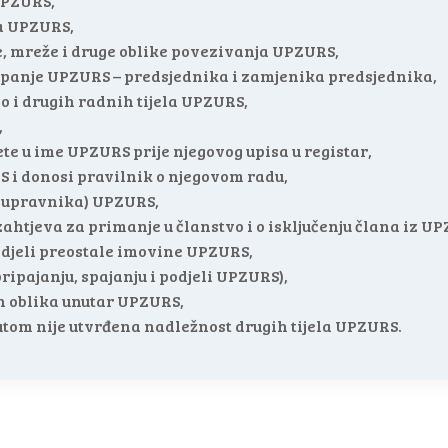
UPZURS,
da UPZURS,
ce, mreže i druge oblike povezivanja UPZURS,
tupanje UPZURS – predsjednika i zamjenika predsjednika,
ao i drugih radnih tijela UPZURS,
,
te u ime UPZURS prije njegovog upisa u registar,
S i donosi pravilnik o njegovom radu,
g upravnika) UPZURS,
zahtjeva za primanje u članstvo i o isključenju člana iz U
odjeli preostale imovine UPZURS,
ipajanju, spajanju i podjeli UPZURS),
h oblika unutar UPZURS,
tutom nije utvrđena nadležnost drugih tijela UPZURS.