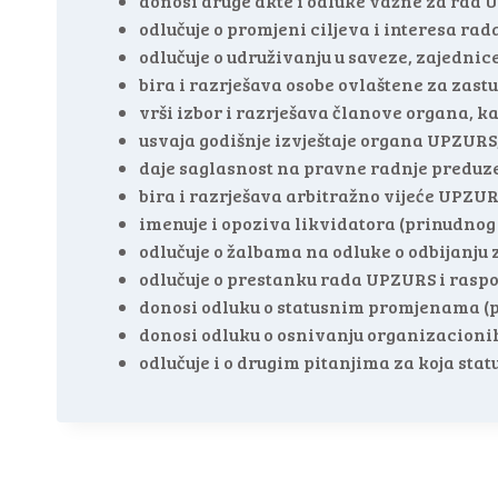
donosi druge akte i odluke važne za rad 
odlučuje o promjeni ciljeva i interesa ra
odlučuje o udruživanju u saveze, zajedni
bira i razrješava osobe ovlaštene za zas
vrši izbor i razrješava članove organa, k
usvaja godišnje izvještaje organa UPZURS
daje saglasnost na pravne radnje preduze
bira i razrješava arbitražno vijeće UPZUR
imenuje i opoziva likvidatora (prinudno
odlučuje o žalbama na odluke o odbijanju 
odlučuje o prestanku rada UPZURS i rasp
donosi odluku o statusnim promjenama (pr
donosi odluku o osnivanju organizacioni
odlučuje i o drugim pitanjima za koja sta