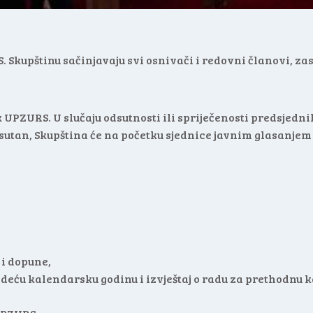
. Skupštinu sačinjavaju svi osnivači i redovni članovi, z
UPZURS. U slučaju odsutnosti ili spriječenosti predsjed
dsutan, Skupština će na početku sjednice javnim glasanjem
 i dopune,
jedeću kalendarsku godinu i izvještaj o radu za prethodnu