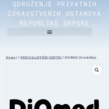
UDRUŽENJE PRIVATNIH
ZDRAVSTVENIH USTANOVA
REPUBLIKE SRPSKE
Home
/
/
SPECIJALISTIČKI CENTRI
/
DIOMED (Gradiška)