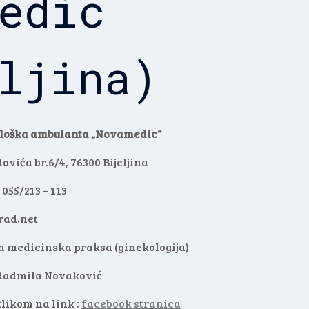
edic
ljina)
kološka ambulanta „Novamedic“
ovića br.6/4, 76300 Bijeljina
 055/213 – 113
ad.net
čka medicinska praksa (ginekologija)
: Radmila Novaković
klikom na link :
facebook stranica