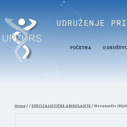
UDRUŽENJE PR
POČETNA
O DRUŠTV
Home
/
/
SPECIJALISTIČKE AMBULANTE
/
Novamedic (Bijel