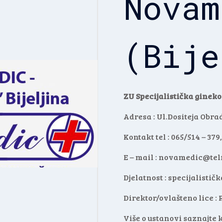
Novam
(Bije
ZU Specijalistička gine
Adresa : Ul.Dositeja Obrad
Kontakt tel : 065/514 – 379,
E – mail :
novamedic@telr
Djelatnost : specijalisti
Direktor/ovlašteno lice 
Više o ustanovi saznajte 