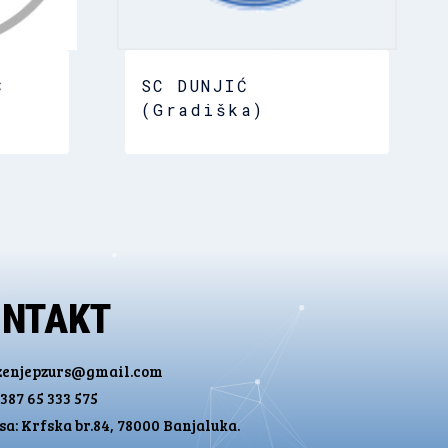
Ć
SC DUNJIĆ
(Gradiška)
ONTAKT
zenjepzurs@gmail.com
387 65 333 575
a: Krfska br.84, 78000 Banjaluka.