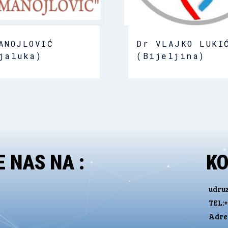
ANOJLOVIĆ
Dr VLAJKO LUKI
jaluka)
(Bijeljina)
 NAS NA :
K
udru
TEL:+
Adres